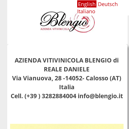
Skip
P
English
Deutsch
Italiano
to
e
content.
r
|
s
Skip
o
to
n
navigation
AZIENDA VITIVINICOLA BLENGIO di
a
REALE DANIELE
l
Via Vianuova, 28 -14052- Calosso (AT)
t
Italia
o
Cell.
(+39 ) 3282884004
info@blengio.it
o
l
s