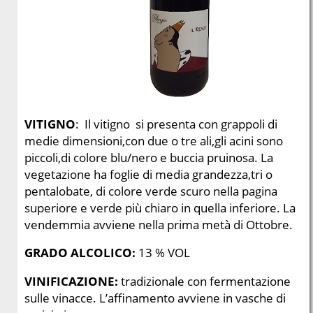
o
n
a
l
i
VITIGNO
: Il vitigno si presenta con grappoli di
medie dimensioni,con due o tre ali,gli acini sono
piccoli,di colore blu/nero e buccia pruinosa. La
vegetazione ha foglie di media grandezza,tri o
pentalobate, di colore verde scuro nella pagina
superiore e verde più chiaro in quella inferiore. La
vendemmia avviene nella prima metà di Ottobre.
GRADO ALCOLICO:
13
% VOL
VINIFICAZIONE:
tradizionale con fermentazione
sulle vinacce. L’affinamento avviene in vasche di