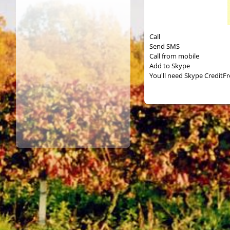
Call
Send SMS
Call from mobile
Add to Skype
You'll need Skype Credit
Fr