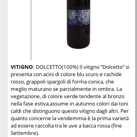
o
n
a
l
i
VITIGNO
: DOLCETTO(100%) Il vitigno “Dolcetto” si
presenta con acini di colore blu scuro e rachide
rosso, grappoli spargoli di forma conica, che
meglio maturano se parzialmente in ombra. La
vegetazione, di colore verde tendente al bronzo
nella fase estiva,assume in autunno colori dai toni
caldi che distinguono questo vitigno dagli altri. Per
quanto concerne la vendemmia è la prima varietà
ad essere raccolta tra le uve a bacca rossa (fine
Settembre).